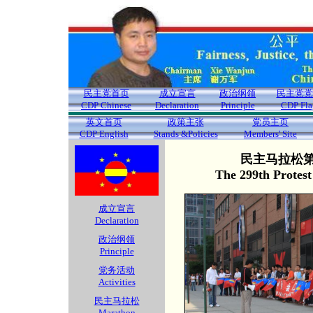
民主党首页
成立宣言
政治纲领
民主党党
CDP Chinese
Declaration
Principle
CDP Fla
英文首页
政策主张
党员主页
CDP English
Stands &Policies
Members' Site
民主马拉松第2
The 299th Protes
成立宣言
Declaration
政治纲领
Principle
党务活动
Activities
民主马拉松
Marathon