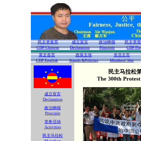
民主党首页
成立宣言
政治纲领
民主党党
CDP Chinese
Declaration
Principle
CDP Fla
英文首页
政策主张
党员主页
CDP English
Stands &Policies
Members' Site
民主马拉松第3
The 300th Protes
成立宣言
Declaration
政治纲领
Principle
党务活动
Activities
民主马拉松
Marathon