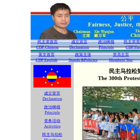
民主党首页
成立宣言
政治纲领
民主党党
CDP Chinese
Declaration
Principle
CDP Fla
英文首页
政策主张
党员主页
CDP English
Stands &Policies
Members' Site
民主马拉松第
The 300th Protes
成立宣言
Declaration
政治纲领
Principle
党务活动
Activities
民主马拉松
Marathon