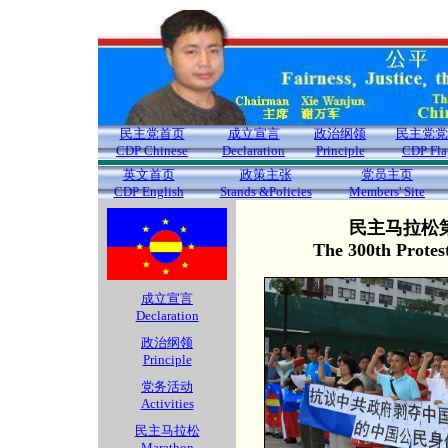
民主党首页
成立宣言
政治纲领
民主党党
CDP Chinese
Declaration
Principle
CDP Fla
英文首页
政策主张
党员主页
CDP English
Stands &Policies
Members' Site
民主马拉松第
The 300th Protes
成立宣言
Declaration
政治纲领
Principle
党务活动
Activities
民主马拉松
Marathon