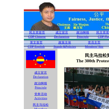
民主党首页
成立宣言
政治纲领
民主党党
CDP Chinese
Declaration
Principle
CDP Fla
英文首页
政策主张
党员主页
CDP English
Stands &Policies
Members' Site
民主马拉松第
The 300th Protes
成立宣言
Declaration
政治纲领
Principle
党务活动
Activities
民主马拉松
Marathon