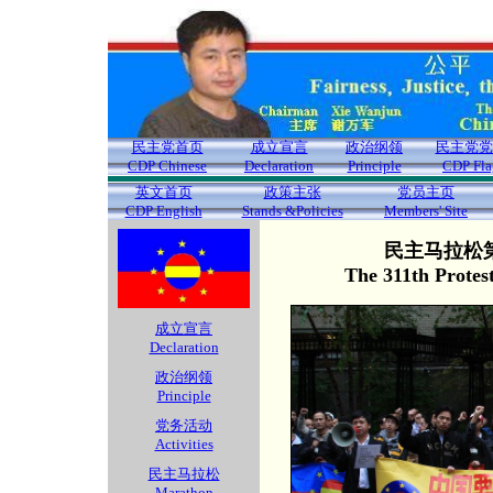
民主党首页
成立宣言
政治纲领
民主党党
CDP Chinese
Declaration
Principle
CDP Fla
英文首页
政策主张
党员主页
CDP English
Stands &Policies
Members' Site
民主马拉松第
The 311th Protes
成立宣言
Declaration
政治纲领
Principle
党务活动
Activities
民主马拉松
Marathon