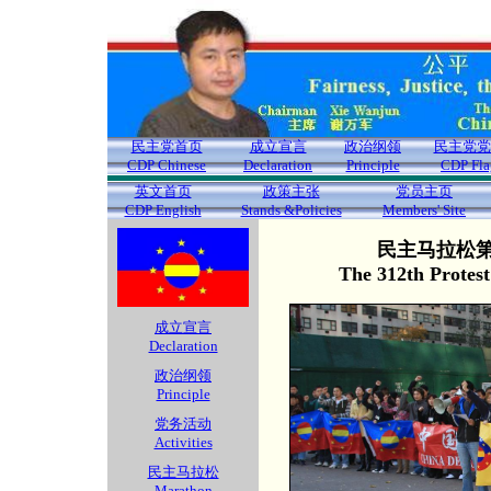
民主党首页
成立宣言
政治纲领
民主党党
CDP Chinese
Declaration
Principle
CDP Fla
英文首页
政策主张
党员主页
CDP English
Stands &Policies
Members' Site
民主马拉松第3
The 312th Protes
成立宣言
Declaration
政治纲领
Principle
党务活动
Activities
民主马拉松
Marathon