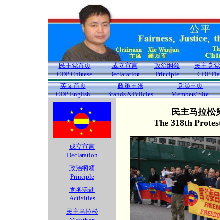
民主党首页
成立宣言
政治纲领
民主党党
CDP Chinese
Declaration
Principle
CDP Fla
英文首页
政策主张
党员主页
CDP English
Stands &Policies
Members' Site
民主马拉松第
The 318th Protes
成立宣言
Declaration
政治纲领
Principle
党务活动
Activities
民主马拉松
Marathon