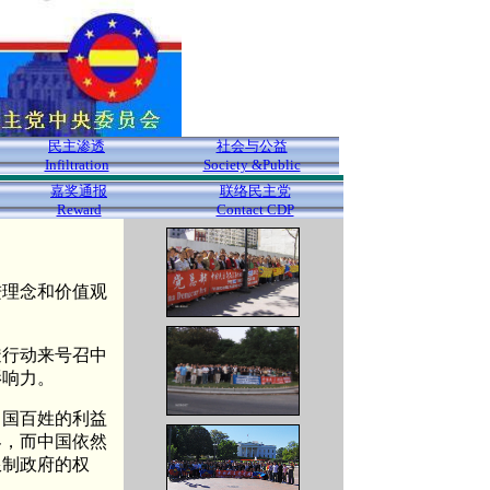
民主渗透
社会与公益
Infiltration
Society &Public
嘉奖通报
联络民主党
Reward
Contact CDP
进理念和价值观
透行动来号召中
影响力。
中国百姓的利益
界，而中国依然
限制政府的权