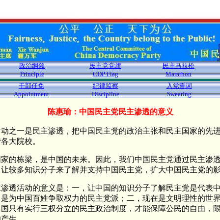
政治纲领
民主党党旗
民主马拉松
Principle
CDP Flag
Marathon
干部任免
纪律监察
入党誓词
Appointment
Discipline
Swearing
陈惠瑜：中国民主党民主渗透的意义
活动之一是民主渗透，把中国民主党的政治主张和民主国家的先
陆各大院校。
国家的栋梁，是中国的未来。因此，我们中国民主党通过民主渗
，让较多知识分子来了解并支持中国民主党，扩大中国民主党的
主渗透活动的意义是：一，让中国的知识分子了解民主党是代表
，是为中国百姓争取权力的民主党派；二，现在是文明理性的世
中国只有实行三权分立的民主政治制度，才能保障公民的自由，
的产生。