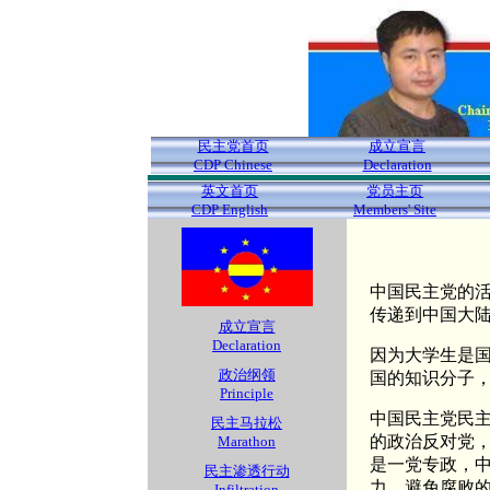
民主党首页
成立宣言
CDP Chinese
Declaration
英文首页
党员主页
CDP English
Members' Site
中国民主党的
传递到中国大
成立宣言
Declaration
因为大学生是
政治纲领
国的知识分子
Principle
中国民主党民
民主马拉松
的政治反对党
Marathon
是一党专政，
民主渗透行动
力，避免腐败
Infiltration