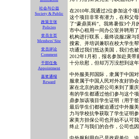
社会与公益
在2010年,我通过2位参加这
Society & Public
这个项目非常有潜力，在和父母
政策主张
了“豪鼎英科”。我将暑假3个
Policies
市中心租用一间办公室并聘用了
党员主页
机构进行联系，最终说服2家与
Members' Site
搜索、并培训兼职在校大学生帮我
党员评论
功通过我们抵达美国，我们也被
Comment
2012年1月初，报名参加赴美
十分欣慰，但却万万没想到这年
干部任免
Appointment
中外服美邦国际，隶属于中国对
嘉奖通报
服隶属于中国人民对外友好协会
Reward
家在北京的政府公司来到了重庆
有的学生都通过他们参与这个项
鼎参加该项目学生证明（用于签
最后学生们都被迫通过中外服美
力与学校抗争获取了学生证明参
家美方担保公司也开始不认可我
终止了与我们的合作，公司也因
中外服利用自己是政府单位，迫