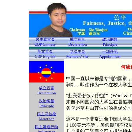
民主党首页
成立宣言
政治纲领
CDP Chinese
Declaration
Principle
英文首页
党员主页
干部任免
CDP English
Members' Site
Appointment
何滤
中国一直以来都是专制的国家，
剥削，即使作为一个在校大学生
成立宣言
Declaration
“赴美带薪实习旅游”（Work & 
政治纲领
来自不同国家的大学生在暑假期
Principle
务院起草并由其认可的担保公司
民主马拉松
这本是一个非常适合中国大学生
Marathon
1,100美元不等，暑假期间不
民主渗透行动
几个月的工资完全可以抵消掉中
Infiltration