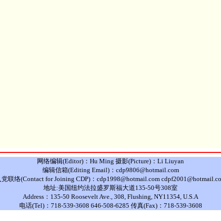
网络编辑(Editor)：Hu Ming 摄影(Picture)：Li Liuyan
编辑信箱(Editing Email)：cdp9806@hotmail.com
党联络(Contact for Joining CDP)：cdp1998@hotmail.com cdpf2001@hotmail.c
地址:美国纽约法拉盛罗斯福大道135-50号308室
Address：135-50 Roosevelt Ave., 308, Flushing, NY11354, U.S.A
电话(Tel)：718-539-3608 646-508-6285 传真(Fax)：718-539-3608