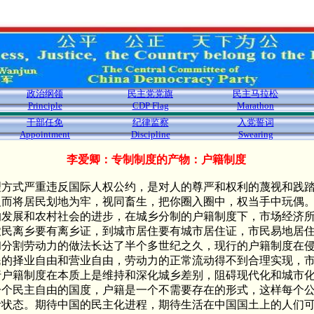
政治纲领
民主党党旗
民主马拉松
Principle
CDP Flag
Marathon
干部任免
纪律监察
入党誓词
Appointment
Discipline
Swearing
李爱卿：专制制度的产物：户籍制度
理方式严重违反国际人权公约，是对人的尊严和权利的蔑视和践
反而将居民划地为牢，视同畜生，把你圈入圈中，权当手中玩偶
的发展和农村社会的进步，在城乡分制的户籍制度下，市场经济
农民离乡要有离乡证，到城市居住要有城市居住证，市民易地居
和分割劳动力的做法长达了半个多世纪之久，现行的户籍制度在
民的择业自由和营业自由，劳动力的正常流动得不到合理实现，
行户籍制度在本质上是维持和深化城乡差别，阻碍现代化和城市
一个民主自由的国度，户籍是一个不需要存在的形式，这样每个
活状态。期待中国的民主化进程，期待生活在中国国土上的人们