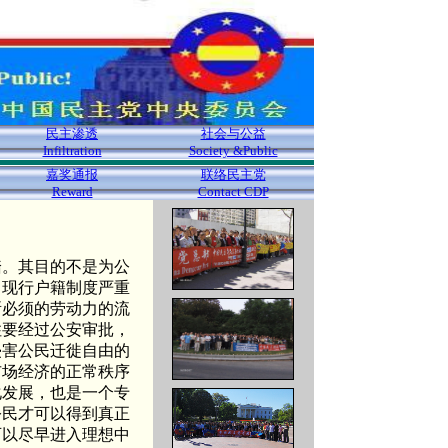
民主渗透
社会与公益
Infiltration
Society &Public
嘉奖通报
联络民主党
Reward
Contact CDP
踏。其目的不是为公
。现行户籍制度严重
所必须的劳动力的流
住要经过公安审批，
侵害公民迁徙自由的
市场经济的正常秩序
化发展，也是一个专
公民才可以得到真正
可以尽早进入理想中