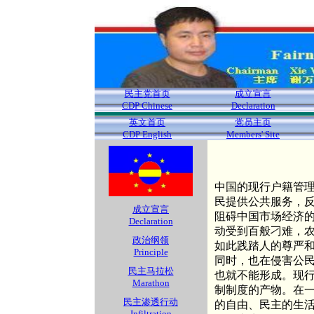
民主党首页
成立宣言
CDP Chinese
Declaration
英文首页
党员主页
CDP English
Members' Site
中国的现行户籍管
民提供公共服务，
成立宣言
阻碍中国市场经济
Declaration
动受到百般刁难，
政治纲领
如此践踏人的尊严
Principle
同时，也在侵害公
民主马拉松
也就不能形成。现
Marathon
制制度的产物。在
民主渗透行动
的自由、民主的生
Infiltration