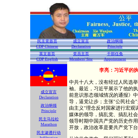
民主党首页
成立宣言
政治纲领
CDP Chinese
Declaration
Principle
英文首页
党员主页
干部任免
CDP English
Members' Site
Appointment
李亮：习近平的
中共十八大，没有经过人民选举
袖。最近，习近平展示了他的执
成立宣言
前意识形态领域情况的通报》中
Declaration
导，逼党让步；主张"公民社会
政治纲领
由主义"理念反对国家进行宏观
Principle
媒体的领导，搞乱党、搞乱社会
民主马拉松
领导时期中国共产党的历史作用
Marathon
开放，政治改革是要共产党下台
民主渗透行动
Infiltration