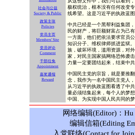
从这份文件中，我们可以看到，
极权统治，根本没有任何改变专
社会与公益
Society & Public
线希望。这是习近平的执政蓝图
政策主张
中共已经是一个黑帮利益集团，
Policies
民的财产，将巨额财富占为己有
党员主页
一方面，他们把依法要求官员公
Members' Site
知识分子、维权律师抓进监狱。
党员评论
族，破坏环境，滥用资源，对外
Comment
家，对民主国家搞网络恐怖袭击
干部任免
力量一定要团结起来，结束中共
Appointment
中国民主党的宗旨，就是要推翻
嘉奖通报
Reward
念，我作为一名中国民主党人，
从习近平的执政蓝图看透了中共
量必须结集起来，每个人的梦想
中国、为实现中国人民共同的梦
网络编辑(Editor)：Hu M
编辑信箱(Editing Ema
入党联络(Contact for Join