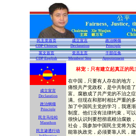
民主党首页
成立宣言
政治纲领
CDP Chinese
Declaration
Principle
英文首页
党员主页
干部任免
CDP English
Members' Site
Appointment
林宠：只有建立起真正的民
在中国，只要有人存在的地方，
痛恨共产党政权，是中共制造了
成立宣言
富。腐败成了共产党的不治之症
Declaration
满。但现在和那时相比严重的多
政治纲领
加了中国民主党的学习，我逐渐
Principle
制度。他们没有法律约束，可以
民主马拉松
很快认识到要想彻底根治腐败，
Marathon
社会，我参加中国民主党将为实
民主渗透行动
能靠执政党，必须要靠人民，建
Infiltration