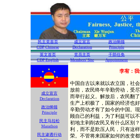
民主党首页
成立宣言
政治纲领
CDP Chinese
Declaration
Principle
英文首页
党员主页
干部任免
CDP English
Members' Site
Appointment
李宥：我
中国自古以来就以农立国，社会
放前，农民终年辛勤劳动，受尽
成立宣言
而举行起义。解放后，农民翻了
Declaration
生产上积极了，国家的经济也好
政治纲领
辛勤劳动才有了如今的中国。现
Principle
顾自己的利益，为了利益可以不
民主马拉松
初地主剥削农民又有什么区别？
Marathon
利，而不是欺压人民，只有这样
民主渗透行动
荣。不管将来国家如何的改变都
Infiltration