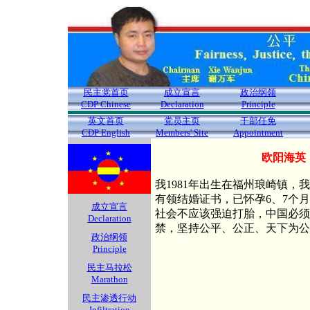
民主党首页
成立宣言
政治纲领
CDP Chinese
Declaration
Principle
英文首页
党员主页
干部任免
CDP English
Members' Site
Appointment
欧阳海英
我1981年出生在福州琅崎镇
有领结婚证书，已怀孕6、7个
成立宣言
社会不应该强迫打胎，中国必须
Declaration
禁，坚持公平、公正、天下为公
政治纲领
Principle
民主马拉松
Marathon
民主渗透行动
Infiltration