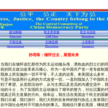
政治纲领
民主党党旗
民主马拉松
Principle
CDP Flag
Marathon
干部任免
纪律监察
入党誓词
Appointment
Discipline
Swearing
孙明珠：缅怀过去，展望未来
，当我们在缅怀追忆那些为民主运动抛头颅，洒热血的烈士们的
不前的民主政治改革表示痛心。作为一名中国共产党一党专政制
在我身上所实施的一切不平等，不人道的迫害。来美国这么多年
，可是不知该用什么样的方式改变一切。一直到我加入了中国民
看到了希望。从党部活动中，从与主席以及党员的沟通交流中，
运动的斗士，为了实现民主运动做出了艰辛的努力，付出沉重的
实现真正民主发展的方向。很幸运，我生活在美国这个民主的国
。我们示威，我们游行，我们大胆的在各种的报刊杂志上发表我
是在中国社会绝对不可能办到的事儿。我相信只要在美国，继续