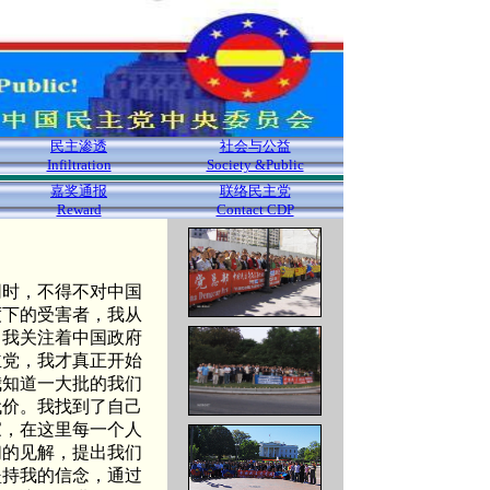
民主渗透
社会与公益
Infiltration
Society &Public
嘉奖通报
联络民主党
Reward
Contact CDP
同时，不得不对中国
度下的受害者，我从
，我关注着中国政府
主党，我才真正开始
我知道一大批的我们
代价。我找到了自己
家，在这里每一个人
们的见解，提出我们
坚持我的信念，通过