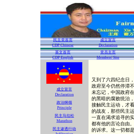
民主党首页
成立宣言
CDP Chinese
Declaration
英文首页
党员主页
CDP English
Members' Site
又到了六四纪念日
政府至今仍然停滞
成立宣言
未忘记，中国政府
Declaration
的黑暗的腐败统治
政治纲领
接触民主运动，才
Principle
的战友，那些民主
民主马拉松
一直在渴求追寻的
Marathon
都有他的言论自由
民主渗透行动
的诉求。这一切都
Infiltration