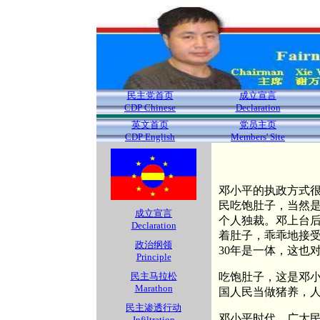
民主党首页
成立宣言
CDP Chinese
Declaration
英文首页
党员主页
CDP English
Members' Site
邓小平的执政方式很
民吃饱肚子，当然
成立宣言
个人独裁。邓上台
Declaration
着肚子，乖乖地接受
政治纲领
30年是一体，这也
Principle
民主马拉松
吃饱肚子，这是邓
Marathon
国人民当做猪养，
民主渗透行动
邓小平时代，广大
Infiltration