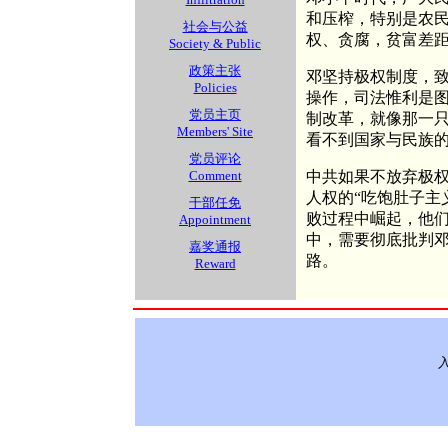
和压榨，特别是农
社会与公益
权、贪腐，贫富差
Society & Public
政策主张
邓坚持极权制度，
Policies
操作，司法惟利是图
党员主页
制改革，就像那一
Members' Site
看不到国家与民族
党员评论
Comment
中共如果不放弃极
人权的“吃饱肚子主
干部任免
败过程中崛起，他
Appointment
中，需要彻底批判
嘉奖通报
路。
Reward
入