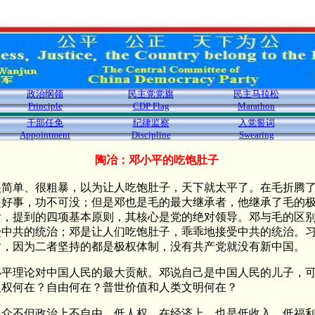
政治纲领
民主党党旗
民主马拉松
Principle
CDP Flag
Marathon
干部任免
纪律监察
入党誓词
Appointment
Discipline
Swearing
简单、很粗暴，以为让人吃饱肚子，天下就太平了。在毛折腾了
是好事，功不可没；但是邓也是毛的最大继承者，他继承了毛的
后，提到的四项基本原则，其核心是党的绝对领导。邓与毛的区
中共的统治；邓是让人们吃饱肚子，乖乖地接受中共的统治。习
对，因为二者坚持的都是极权体制，没有共产党就没有新中国。
小平理论对中国人民的最大贡献。邓说自己是中国人民的儿子，
人权何在？自由何在？普世价值和人类文明何在？
民众不但政治上不自由、低人权，在经济上，也是低收入、低福