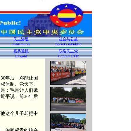
民主渗透
社会与公益
Infiltration
Society &Public
嘉奖通报
联络民主党
Reward
Contact CDP
30年后，邓能让国
极权体制、党天下、
别是：毛是让人们饿
近平说，前30年后
可他这个儿子却把中
利，饱受权贵的掠夺