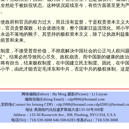
民全然处于被奴役状态。这种状况延续至今，有些方面甚至更为
距。
致使政府和官员的权力过大，而且没有监督，于是权贵资本主义
，官员贪婪腐败，社会道德沦丧，整个国家日益流氓化。邓小平
只永远不落地的靴子。其坚持的极权资本主义，除了让执政利益
的前景和未来。
权制度，不接受普世价值，不彻底解决中国社会的公正与人权问
义”，结果必然导致民心尽失、政权崩溃。而中国新的健康的政
们将有担当，结束极权制度，在中国建立民主制度。因此，在中
邓小平，由此才能否定毛泽东和中共，否定中共的极权体制。这
网络编辑(Editor)：Hu Ming 摄影(Picture)：Li Liuyan
编辑信箱(Editing Email)：cdp9806@hotmail.com
党联络(Contact for Joining CDP)：cdp1998@hotmail.com cdpf2001@hotmail.c
地址:美国纽约法拉盛罗斯福大道135-50号308室
Address：135-50 Roosevelt Ave., 308, Flushing, NY11354, U.S.A
电话(Tel)：718-539-3608 646-508-6285 传真(Fax)：718-539-3608