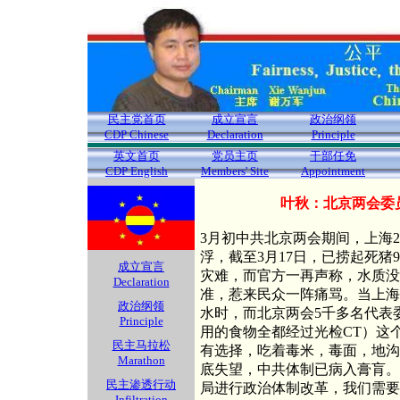
民主党首页
成立宣言
政治纲领
CDP Chinese
Declaration
Principle
英文首页
党员主页
干部任免
CDP English
Members' Site
Appointment
叶秋：北京两会委
3月初中共北京两会期间，上海
浮，截至3月17日，已捞起死猪
成立宣言
灾难，而官方一再声称，水质没
Declaration
准，惹来民众一阵痛骂。当上海
政治纲领
水时，而北京两会5千多名代表
Principle
用的食物全都经过光检CT）这
民主马拉松
有选择，吃着毒米，毒面，地沟
Marathon
底失望，中共体制已病入膏肓。
民主渗透行动
局进行政治体制改革，我们需要
Infiltration