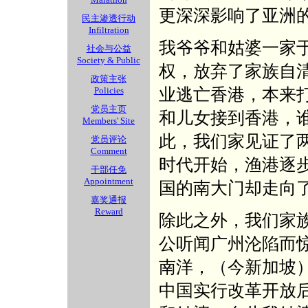
更深深影响了亚洲
民主渗透行动
Infiltration
我爷爷和姑婆一家于
社会与公益
Society & Public
权，放弃了家族自
政策主张
业逃亡香港，本来
Policies
党员主页
和儿女接到香港，谁
Members' Site
此，我们家见证了
党员评论
Comment
时代开始，渔港逐
干部任免
Appointment
国的南大门却走向
嘉奖通报
Reward
除此之外，我们家
公听闻广州沦陷而
南洋，（今新加坡
中国实行改革开放