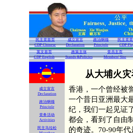
民主党首页
成立宣言
政治纲领
民主党党
CDP Chinese
Declaration
Principle
CDP Fla
英文首页
政策主张
党员主页
CDP English
Stands &Policies
Members' Site
从大埔火灾
香港，一个曾经被
成立宣言
Declaration
一个昔日亚洲最大
政治纲领
Principle
纪，我们一起见证
党务活动
都会，看到了自由
Activities
的奇迹。70-90
民主马拉松
Marathon