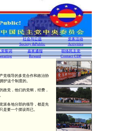
社会与公益
党务活动
Society &Public
Activities
入党誓词
嘉奖通报
联络民主党
wearing
Reward
Contact CDP
产党领导的多党合作和政治协
是拥护这个制度的。
的政党，他们的党纲，经费，
。
党派各地分部的领导，都是先
只是要一个摆设而已。