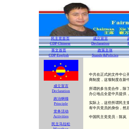
民主党首页
成立宣言
CDP Chinese
Declaration
英文首页
政策主张
CDP English
Stands &Policies
中共在正式的文件中公
商制度，这项制度在新
成立宣言
所谓的多当党合作，除
Declaration
办公地点全是中共提供
政治纲领
实际上，这些所谓民主
Principle
有中共党员的身份，然
党务活动
Activities
中国民主党党员：陈岚
民主马拉松
Marathon