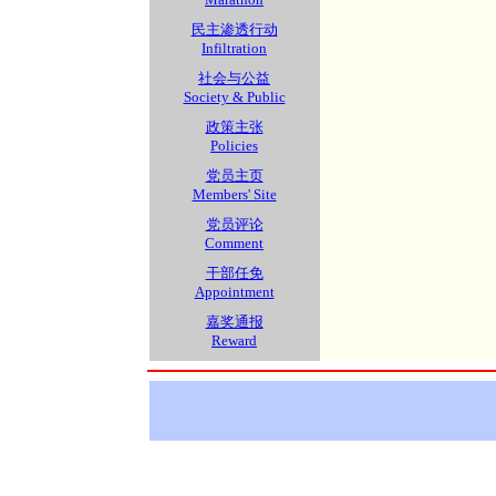
民主渗透行动
Infiltration
社会与公益
Society & Public
政策主张
Policies
党员主页
Members' Site
党员评论
Comment
干部任免
Appointment
嘉奖通报
Reward