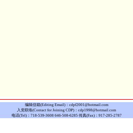
编辑信箱(Editing Email)：cdpf2001@hotmail.com
入党联络(Contact for Joining CDP)：cdp1998@hotmail.com
电话(Tel)：718-539-3608 646-508-6285 传真(Fax)：917-285-2787