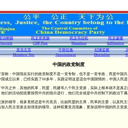
政治纲领
民主党党旗
民主马拉松
民主渗透
Principle
CDP Flag
Marathon
Infiltration
党员主页
干部任免
纪律监察
Members' Site
Appointment
Discipline
S
中国的政党制度
开宣称：中国现在实行的政党制度不是一党专制，也不是一党专政，而是中国共
中国成立以来，已经实践了60多年，实践证明这是适合中国国情的，中国人民
了中共之外，其他的民革，民盟，民建等八个民主党派，实际上根本就不是真正
，他们的活动统统要按照中共的指示进行，他们完全就是中共控制下的政治下属
党派的领导，很多竟然还是中共党员，比如民盟的主席，民革的主委，以及民主
后加入民主党派去加强党的领导。这种双重党员现象，更加说明中国的民主党派