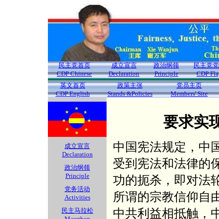
民主党首页
成立宣言
政治纲领
民主党党
CDP Chinese
Declaration
Principle
CDP Fla
英文首页
政策主张
党员主页
CDP English
Stands &Policies
Members' Site
要求实
中国宪法规定，中
成立宣言
Declaration
受到宪法和法律的
政治纲领
Principle
功的扼杀，即对法
党务活动
所谓的宗教信仰自
Activities
中共利益相抵触，
民主马拉松
Marathon