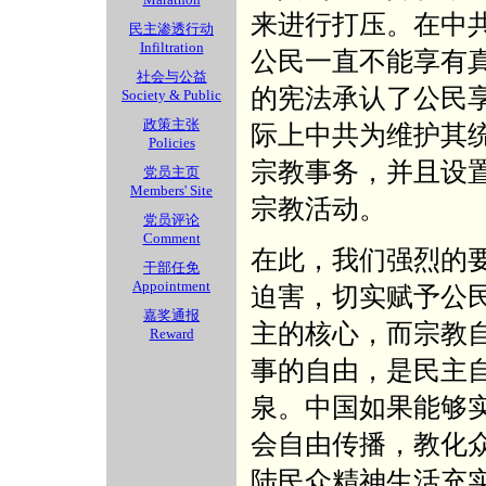
来进行打压。在中
民主渗透行动
Infiltration
公民一直不能享有
社会与公益
的宪法承认了公民
Society & Public
政策主张
际上中共为维护其
Policies
宗教事务，并且设置
党员主页
Members' Site
宗教活动。
党员评论
Comment
在此，我们强烈的
干部任免
Appointment
迫害，切实赋予公
嘉奖通报
主的核心，而宗教
Reward
事的自由，是民主
泉。中国如果能够
会自由传播，教化
陆民众精神生活充