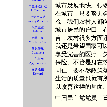
城市发展地快。很
民主渗透行动
Infiltration
在城市，只要努力
社会与公益
么，我们农村人都
Society & Public
政策主张
城市居民的户口，
Policies
言，农村很多方面
党员主页
Members' Site
我还是希望国家可
党员评论
Comment
享受完善的医疗，
干部任免
保险。不管是身在
Appointment
同仁。要不然政策
嘉奖通报
Reward
生活的质量也就有
以改善这样的局面
中国民主党党员：