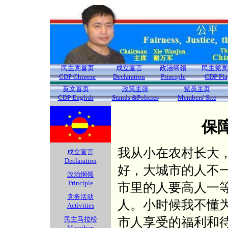
民主党首页
成立宣言
政治纲领
民主党党
CDP Chinese
Declaration
Principle
CDP Fla
英文首页
政策主张
党员主页
CDP English
Stands &Policies
Members' Site
保
我从小在农村长大
成立宣言
Declaration
好，大城市的人不
政治纲领
Principle
市里的人要高人一
党务活动
人。小时候我不懂
Activities
市人享受的福利和
民主马拉松
Marathon