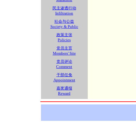
民主渗透行动
Infiltration
社会与公益
Society & Public
政策主张
Policies
党员主页
Members' Site
党员评论
Comment
干部任免
Appointment
嘉奖通报
Reward