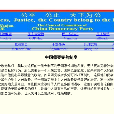
政治纲领
民主党党旗
民主马拉松
民主渗透
Principle
CDP Flag
Marathon
Infiltration
党员主页
干部任免
纪律监察
Members' Site
Appointment
Discipline
S
中国需要完善制度
个政党掌权。我认为这样的一党专制不利于国家长期地发展。无法更加完善社会
者是自私的行为。所以需要另一个人来监督。国家也是如此，如果有两个大的政
民选出他们心里最满意的政党。如果两党或者多党可以相互制约，这样他们便会
更加全心地为人民服务。当一切决定基本为人民服务便是最好的决定。利于国家
此更好地安居乐业。而且国家应该给予人民更多的话语权，让他们实现言论自由
。应该给予民众更多的权力，让每个人都有自己的声音。让更好的意见被采纳，
更加全面和完善。让人民可以监督政府，杜绝腐败。