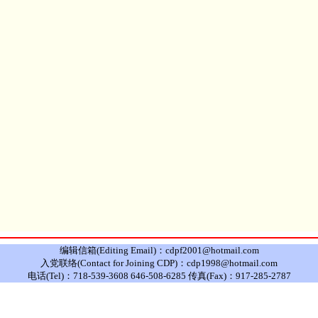
编辑信箱(Editing Email)：cdpf2001@hotmail.com
入党联络(Contact for Joining CDP)：cdp1998@hotmail.com
电话(Tel)：718-539-3608 646-508-6285 传真(Fax)：917-285-2787