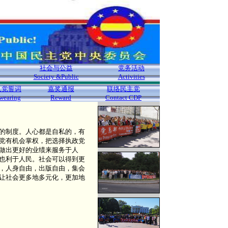
社会与公益
党务活动
Society &Public
Activities
入党誓词
嘉奖通报
联络民主党
wearing
Reward
Contact CDP
的制度。人心都是自私的，有
党有机会掌权，把选择执政党
做出更好的业绩来服务于人
也利于人民。社会可以得到更
，人身自由，出版自由，集会
让社会更多地多元化，更加地