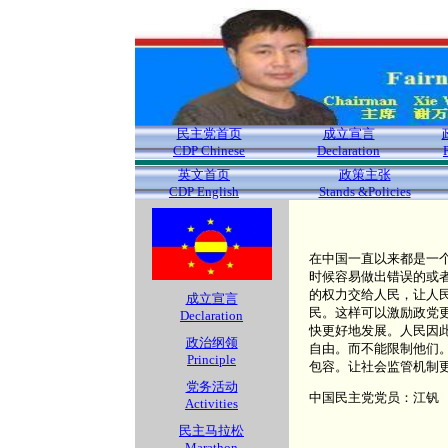
民主党首页
成立宣言
CDP Chinese
Declaration
英文首页
政策主张
CDP English
Stands &Policies
在中国一直以来都是一
时候容易做出错误的或
的权力交给人民，让人
成立宣言
民。这样可以激励政党
Declaration
快更好地发展。人民因
政治纲领
自由。而不能限制他们
Principle
包容。让社会监管机制
党务活动
中国民主党党员：江钒
Activities
民主马拉松
Marathon