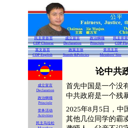
民主党首页
成立宣言
政治纲领
民主党党
CDP Chinese
Declaration
Principle
CDP Fla
英文首页
政策主张
党员主页
CDP English
Stands &Policies
Members' Site
论中共
首先中国是一个没
成立宣言
Declaration
中共政府是一个残
政治纲领
Principle
2025年8月5日
党务活动
Activities
其他几位同学的霸
民主马拉松
Marathon