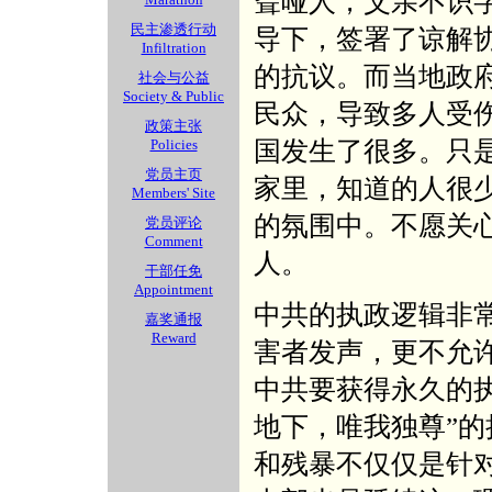
聋哑人，父亲不识
民主渗透行动
导下，签署了谅解
Infiltration
的抗议。而当地政
社会与公益
Society & Public
民众，导致多人受
政策主张
国发生了很多。只
Policies
党员主页
家里，知道的人很
Members' Site
的氛围中。不愿关
党员评论
Comment
人。
干部任免
Appointment
中共的执政逻辑非
嘉奖通报
Reward
害者发声，更不允
中共要获得永久的
地下，唯我独尊”
和残暴不仅仅是针