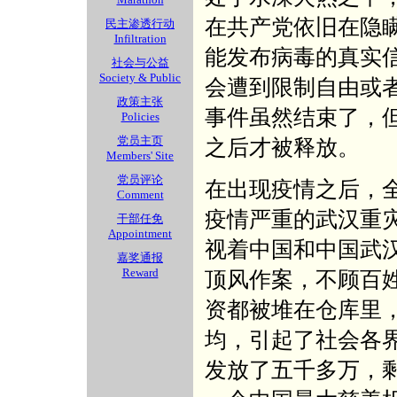
在共产党依旧在隐
民主渗透行动
Infiltration
能发布病毒的真实
社会与公益
Society & Public
会遭到限制自由或
政策主张
事件虽然结束了，
Policies
党员主页
之后才被释放。
Members' Site
党员评论
在出现疫情之后，
Comment
疫情严重的武汉重
干部任免
Appointment
视着中国和中国武
嘉奖通报
Reward
顶风作案，不顾百
资都被堆在仓库里
均，引起了社会各
发放了五千多万，