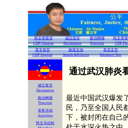
民主党首页
成立宣言
政治纲领
民主党党
CDP Chinese
Declaration
Principle
CDP Fla
英文首页
政策主张
党员主页
CDP English
Stands &Policies
Members' Site
通过武汉肺炎
成立宣言
Declaration
最近中国武汉爆发
政治纲领
Principle
民，乃至全国人民
党务活动
Activities
下，被封闭在自己
民主马拉松
处于水深火热之中
Marathon