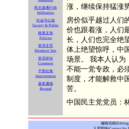
涨，继续保持猛涨
民主渗透行动
Infiltration
房价似乎越过人们的
社会与公益
Society & Public
价也跟着涨，人们
政策主张
长，人们也完全绝
Policies
党员主页
体上绝望惊呼，中
Members' Site
场景。 我本人认为
党员评论
Comment
不能一党专政，必
干部任免
Appointment
制度，才能解救中
嘉奖通报
苦。
Reward
中国民主党党员：
编辑信箱(Editing E
入党联络(Contact for J