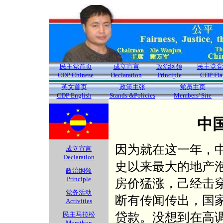
民主党首页
成立宣言
政治纲领
民主党党
CDP Chinese
Declaration
Principle
CDP Fla
英文首页
政策主张
党员主页
CDP English
Stands &Policies
Members' Site
中
因为就在这一年，
成立宣言
Declaration
史以来最大的地产
政治纲领
Principle
房价猛涨，己经击
党务活动
断有传闻传出，国
Activities
贷款。没想到在高
民主马拉松
Marathon