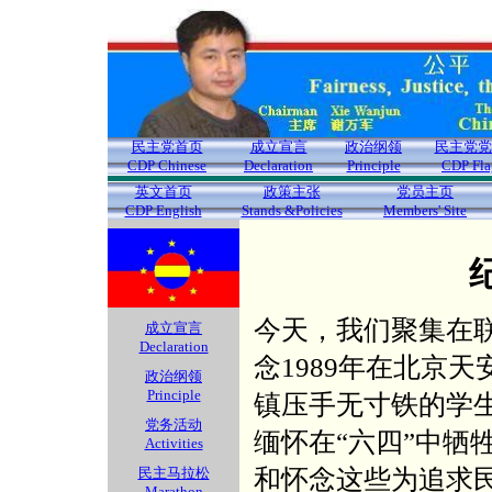
民主党首页
成立宣言
政治纲领
民主党党
CDP Chinese
Declaration
Principle
CDP Fla
英文首页
政策主张
党员主页
CDP English
Stands &Policies
Members' Site
今天，我们聚集在
成立宣言
Declaration
念1989年在北京
政治纲领
Principle
镇压手无寸铁的学
党务活动
缅怀在“六四”中牺
Activities
和怀念这些为追求
民主马拉松
Marathon