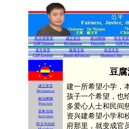
民主党首页
成立宣言
政治纲领
民主党党
CDP Chinese
Declaration
Principle
CDP Fla
英文首页
政策主张
党员主页
CDP English
Stands &Policies
Members' Site
豆腐
建一所希望小学，
成立宣言
Declaration
孩子一个希望，也
政治纲领
Principle
多爱心人士和民间
党务活动
资兴建希望小学和
Activities
府那里，就变成官员
民主马拉松
Marathon