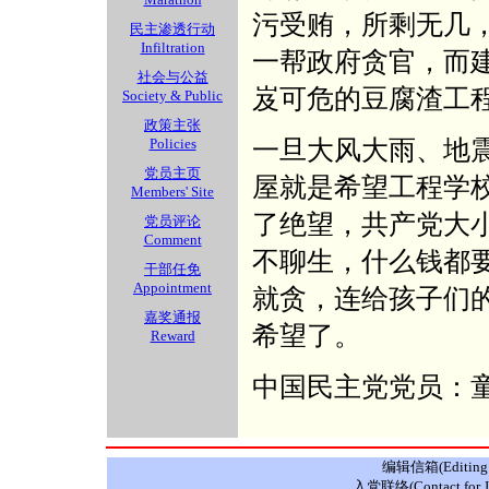
污受贿，所剩无几
民主渗透行动
Infiltration
一帮政府贪官，而
社会与公益
岌可危的豆腐渣工
Society & Public
政策主张
一旦大风大雨、地
Policies
党员主页
屋就是希望工程学
Members' Site
了绝望，共产党大
党员评论
Comment
不聊生，什么钱都
干部任免
Appointment
就贪，连给孩子们
嘉奖通报
希望了。
Reward
中国民主党党员：
编辑信箱(Editing E
入党联络(Contact for J