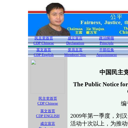
民主党首页
成立宣言
政治纲领
CDP Chinese
Declaration
Principle
英文首页
党员主页
干部任免
CDP English
Members' Site
Appointment
中国民主
The Public Notice fo
民主党首页
编号
CDP Chinese
英文首页
2009年第一季度，
CDP ENGLISH
活动十次以上，为推动
成立宣言