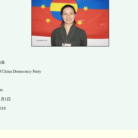
员会
f China Democracy Party
ie
1月1日
2010