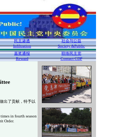
民主渗透
社会与公益
Infiltration
Society &Public
嘉奖通报
联络民主党
Reward
Contact CDP
ttee
主做出了贡献，特予以
times in fourth season
it Order.