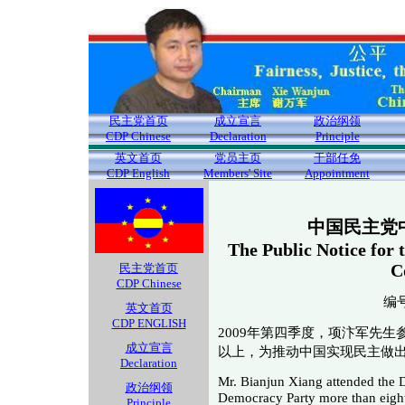
民主党首页
成立宣言
政治纲领
CDP Chinese
Declaration
Principle
英文首页
党员主页
干部任免
CDP English
Members' Site
Appointment
中国民主党
The Public Notice for
C
民主党首页
CDP Chinese
编号(
英文首页
CDP ENGLISH
2009年第四季度，项汴军先
成立宣言
以上，为推动中国实现民主做
Declaration
Mr. Bianjun Xiang attended the 
政治纲领
Democracy Party more than eight
Principle