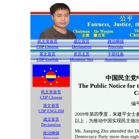
民主党首页
成立宣言
政治纲领
CDP Chinese
Declaration
Principle
英文首页
党员主页
干部任免
CDP English
Members' Site
Appointment
中国民主党
The Public Notice for
C
民主党首页
CDP Chinese
编号(
英文首页
CDP ENGLISH
2009年第四季度，朱建平女
成立宣言
以上，为推动中国实现民主做
Declaration
Ms. Jianping Zhu attended the D
政治纲领
Democracy Party more than eight
Principle