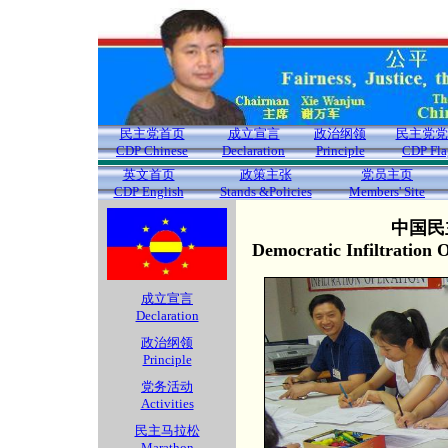
民主党首页
成立宣言
政治纲领
民主党党
CDP Chinese
Declaration
Principle
CDP Fla
英文首页
政策主张
党员主页
CDP English
Stands &Policies
Members' Site
中国民
Democratic Infiltration
成立宣言
Declaration
政治纲领
Principle
党务活动
Activities
民主马拉松
Marathon