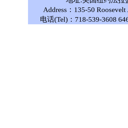
Address：135-50 Roosevelt A
电话(Tel)：718-539-3608 64