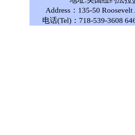
Address：135-50 Roosevelt A
电话(Tel)：718-539-3608 64