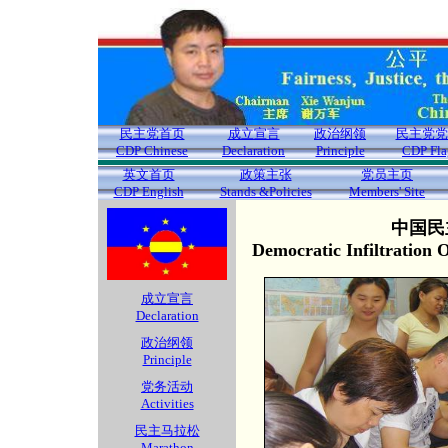
民主党首页
成立宣言
政治纲领
民主党党
CDP Chinese
Declaration
Principle
CDP Fla
英文首页
政策主张
党员主页
CDP English
Stands &Policies
Members' Site
中国民
Democratic Infiltration
成立宣言
Declaration
政治纲领
Principle
党务活动
Activities
民主马拉松
Marathon