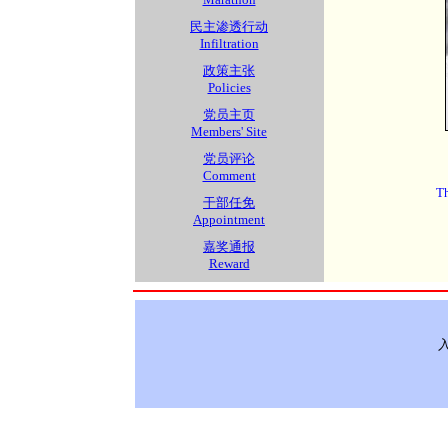
民主渗透行动
Infiltration
政策主张
Policies
党员主页
Members' Site
党员评论
Comment
Th
干部任免
Appointment
嘉奖通报
Reward
入