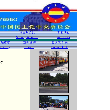
社会与公益
党务活动
Society &Public
Activities
入党誓词
嘉奖通报
联络民主党
wearing
Reward
Contact CDP
ty