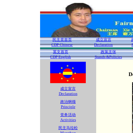
民主党首页
成立宣言
CDP Chinese
Declaration
英文首页
政策主张
CDP English
Stands &Policies
D
成立宣言
Declaration
政治纲领
Principle
党务活动
Activities
民主马拉松
Marathon