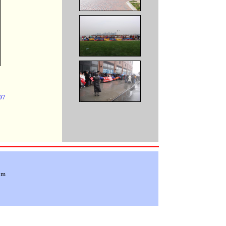
07
om