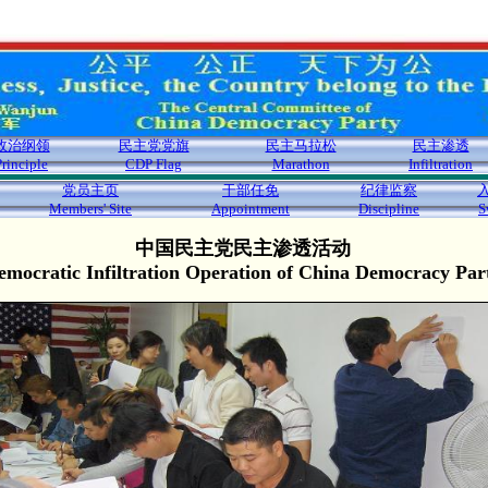
政治纲领
民主党党旗
民主马拉松
民主渗透
Principle
CDP Flag
Marathon
Infiltration
党员主页
干部任免
纪律监察
Members' Site
Appointment
Discipline
S
中国民主党民主渗透活动
emocratic Infiltration Operation of China Democracy Par