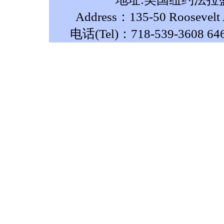
Address：135-50 Roosevelt A
电话(Tel)：718-539-3608 64