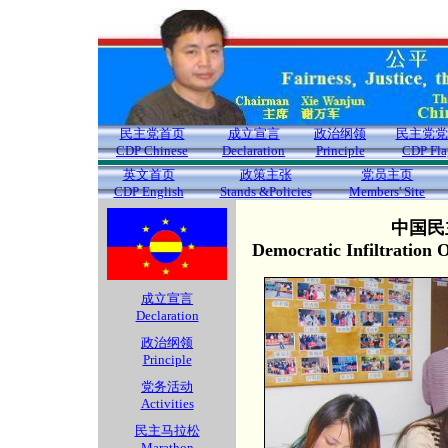
民主党首页
成立宣言
政治纲领
民主党党
CDP Chinese
Declaration
Principle
CDP Fla
英文首页
政策主张
党员主页
CDP English
Stands &Policies
Members' Site
中国民
Democratic Infiltration
成立宣言
Declaration
政治纲领
Principle
党务活动
Activities
民主马拉松
Marathon