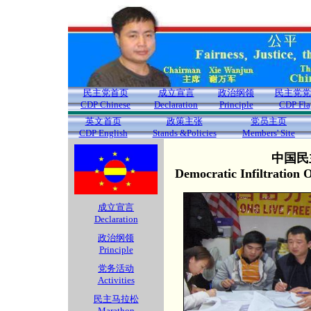
民主党首页
成立宣言
政治纲领
民主党党
CDP Chinese
Declaration
Principle
CDP Fla
英文首页
政策主张
党员主页
CDP English
Stands &Policies
Members' Site
中国民
Democratic Infiltration
成立宣言
Declaration
政治纲领
Principle
党务活动
Activities
民主马拉松
Marathon