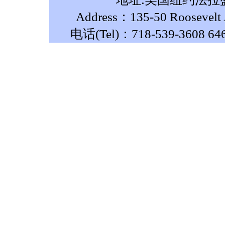
Address：135-50 Roosevelt A
电话(Tel)：718-539-3608 64