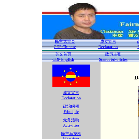
民主党首页
成立宣言
CDP Chinese
Declaration
英文首页
政策主张
CDP English
Stands &Policies
D
成立宣言
Declaration
政治纲领
Principle
党务活动
Activities
民主马拉松
Marathon