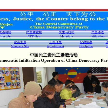
政治纲领
民主党党旗
民主马拉松
民主渗透
Principle
CDP Flag
Marathon
Infiltration
党员主页
干部任免
纪律监察
Members' Site
Appointment
Discipline
S
中国民主党民主渗透活动
emocratic Infiltration Operation of China Democracy Par