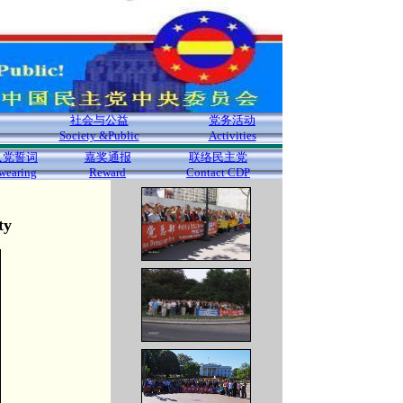
社会与公益
党务活动
Society &Public
Activities
入党誓词
嘉奖通报
联络民主党
wearing
Reward
Contact CDP
ty