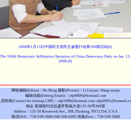
2008年1月13日中国民主党民主渗透行动第106期活动(6)
The 106th Democratic Infiltration Operation of China Democracy Party on Jan. 13,
2008 (6)
网络编辑(Editor)：Hu Ming 摄影(Picture)：Li Liuyan, Wang wenju
编辑信箱(Editing Email)：cdp9806@hotmail.com
党联络(Contact for Joining CDP)：cdp1998@hotmail.com cdpf2001@hotmail.c
地址:美国纽约法拉盛罗斯福大道135-50号308室
Address：135-50 Roosevelt Ave., 308, Flushing, NY11354, U.S.A
电话(Tel)：718-539-3608 646-508-6285 传真(Fax)：718-539-3608