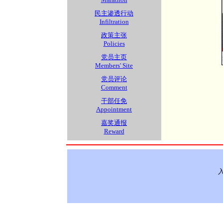
民主渗透行动
Infiltration
政策主张
Policies
党员主页
Members' Site
党员评论
Comment
干部任免
Appointment
嘉奖通报
Reward
入