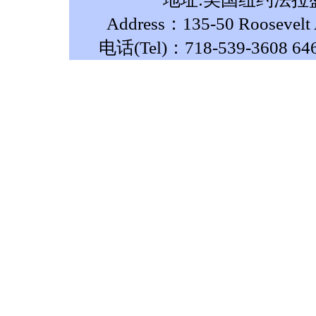
Address：135-50 Roosevelt A
电话(Tel)：718-539-3608 64