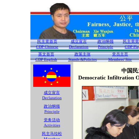
民主党首页
成立宣言
政治纲领
民主党党
CDP Chinese
Declaration
Principle
CDP Fla
英文首页
政策主张
党员主页
CDP English
Stands &Policies
Members' Site
中国民
Democratic Infiltration
成立宣言
Declaration
政治纲领
Principle
党务活动
Activities
民主马拉松
Marathon