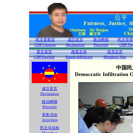
民主党首页
成立宣言
政治纲领
民主党党
CDP Chinese
Declaration
Principle
CDP Fla
英文首页
政策主张
党员主页
CDP English
Stands &Policies
Members' Site
中国民
Democratic Infiltration
成立宣言
Declaration
政治纲领
Principle
党务活动
Activities
民主马拉松
Marathon