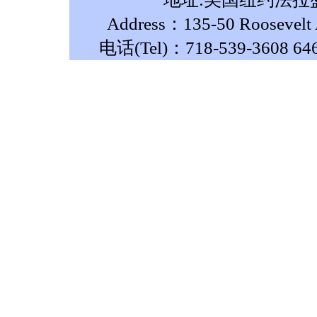
Address：135-50 Roosevelt A
电话(Tel)：718-539-3608 64