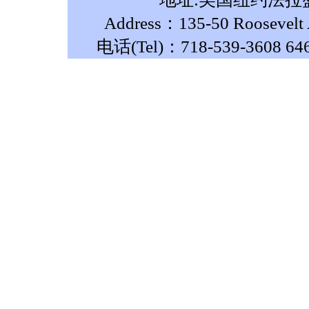
Address：135-50 Roosevelt A
电话(Tel)：718-539-3608 64