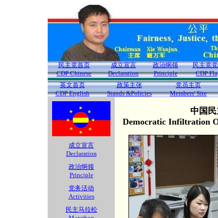
民主党首页
成立宣言
政治纲领
民主党党
CDP Chinese
Declaration
Principle
CDP Fla
英文首页
政策主张
党员主页
CDP English
Stands &Policies
Members' Site
中国民
Democratic Infiltration
成立宣言
Declaration
政治纲领
Principle
党务活动
Activities
民主马拉松
Marathon