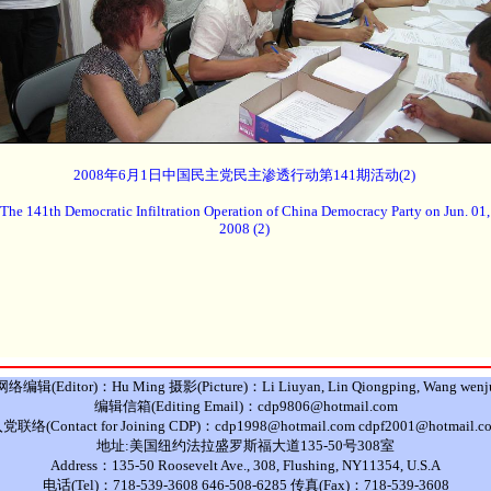
2008年6月1日中国民主党民主渗透行动第141期活动(2)
The 141th Democratic Infiltration Operation of China Democracy Party on Jun. 01,
2008 (2)
网络编辑(Editor)：Hu Ming 摄影(Picture)：Li Liuyan, Lin Qiongping, Wang wenj
编辑信箱(Editing Email)：cdp9806@hotmail.com
党联络(Contact for Joining CDP)：cdp1998@hotmail.com cdpf2001@hotmail.c
地址:美国纽约法拉盛罗斯福大道135-50号308室
Address：135-50 Roosevelt Ave., 308, Flushing, NY11354, U.S.A
电话(Tel)：718-539-3608 646-508-6285 传真(Fax)：718-539-3608