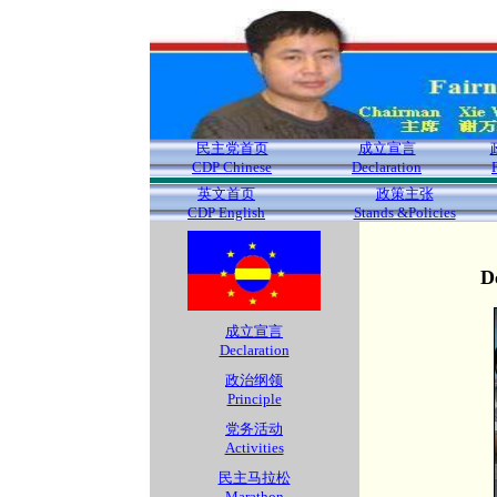
民主党首页
成立宣言
CDP Chinese
Declaration
英文首页
政策主张
CDP English
Stands &Policies
D
成立宣言
Declaration
政治纲领
Principle
党务活动
Activities
民主马拉松
Marathon