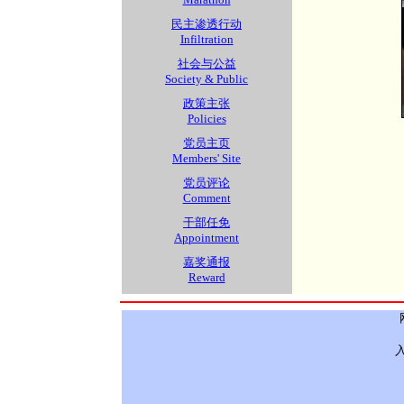
民主渗透行动
Infiltration
社会与公益
Society & Public
政策主张
Policies
党员主页
Members' Site
党员评论
Comment
干部任免
Appointment
嘉奖通报
Reward
入