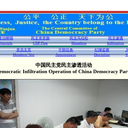
政治纲领
民主党党旗
民主马拉松
民主渗透
Principle
CDP Flag
Marathon
Infiltration
党员主页
干部任免
纪律监察
Members' Site
Appointment
Discipline
S
中国民主党民主渗透活动
emocratic Infiltration Operation of China Democracy Par