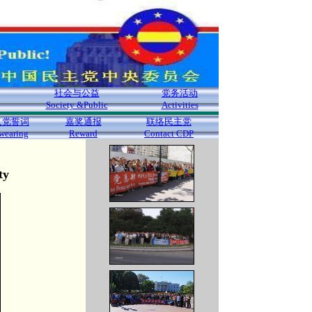
社会与公益
党务活动
Society &Public
Activities
入党誓词
嘉奖通报
联络民主党
wearing
Reward
Contact CDP
ty