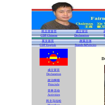
民主党首页
成立宣言
CDP Chinese
Declaration
英文首页
政策主张
CDP English
Stands &Policies
D
成立宣言
Declaration
政治纲领
Principle
党务活动
Activities
民主马拉松
Marathon