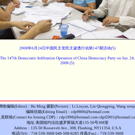
2008年6月24日中国民主党民主渗透行动第147期活动(5)
The 147th Democratic Infiltration Operation of China Democracy Party on Jun. 24,
2008 (5)
网络编辑(Editor)：Hu Ming 摄影(Picture)：Li Liuyan, Lin Qiongping, Wang wenj
编辑信箱(Editing Email)：cdp9806@hotmail.com
党联络(Contact for Joining CDP)：cdp1998@hotmail.com cdpf2001@hotmail.c
地址:美国纽约法拉盛罗斯福大道135-50号308室
Address：135-50 Roosevelt Ave., 308, Flushing, NY11354, U.S.A
电话(Tel)：718-539-3608 646-508-6285 传真(Fax)：718-539-3608