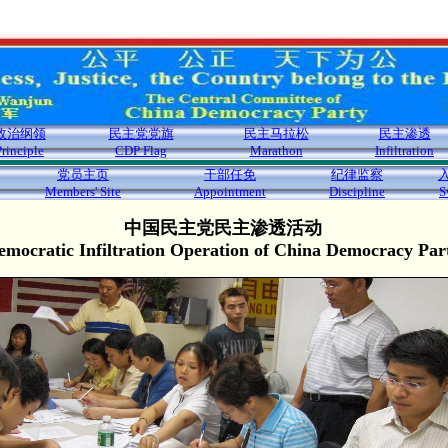
政治纲领
民主党党旗
民主马拉松
民主渗透
Principle
CDP Flag
Marathon
Infiltration
党员主页
干部任免
纪律监察
Members' Site
Appointment
Discipline
S
中国民主党民主渗透活动
emocratic Infiltration Operation of China Democracy Par