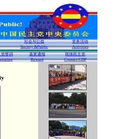
社会与公益
党务活动
Society &Public
Activities
入党誓词
嘉奖通报
联络民主党
wearing
Reward
Contact CDP
ty