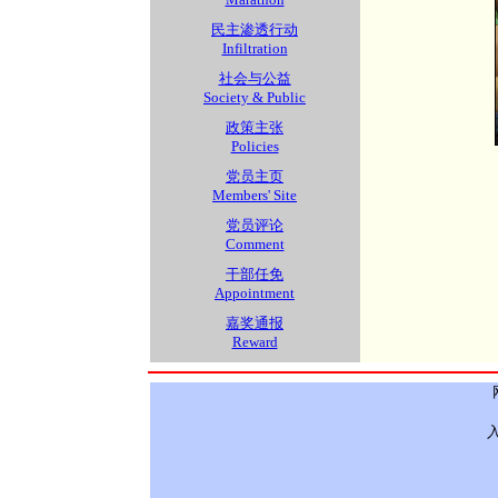
民主渗透行动
Infiltration
社会与公益
Society & Public
政策主张
Policies
党员主页
Members' Site
党员评论
Comment
干部任免
Appointment
嘉奖通报
Reward
入