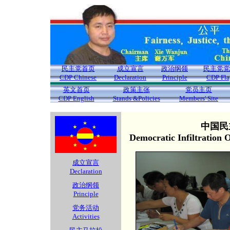
民主党首页
成立宣言
政治纲领
民主党党
CDP Chinese
Declaration
Principle
CDP Fla
英文首页
政策主张
党员主页
CDP English
Stands &Policies
Members' Site
中国民
Democratic Infiltration
成立宣言
Declaration
政治纲领
Principle
党务活动
Activities