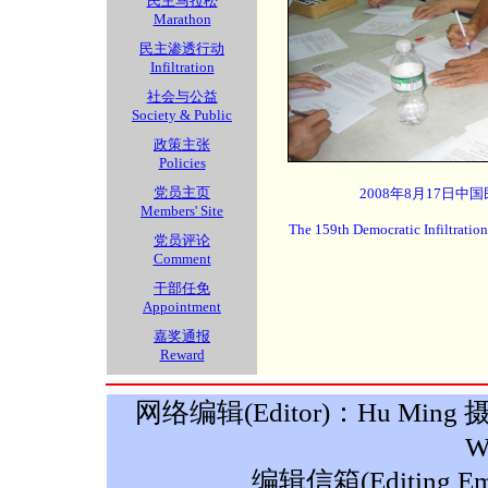
民主马拉松
Marathon
民主渗透行动
Infiltration
社会与公益
Society & Public
政策主张
Policies
党员主页
2008年8月17日中
Members' Site
The 159th Democratic Infiltratio
党员评论
Comment
干部任免
Appointment
嘉奖通报
Reward
网络编辑(Editor)：Hu Ming 摄影(P
W
编辑信箱(Editing Ema