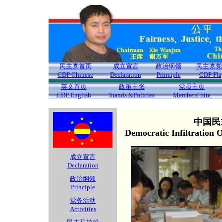
民主党首页
成立宣言
政治纲领
民主党党
CDP Chinese
Declaration
Principle
CDP Fla
英文首页
政策主张
党员主页
CDP English
Stands &Policies
Members' Site
中国民
Democratic Infiltration
成立宣言
Declaration
政治纲领
Principle
党务活动
Activities