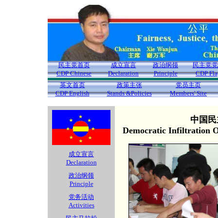
民主党首页
成立宣言
政治纲领
民主党党
CDP Chinese
Declaration
Principle
CDP Fla
英文首页
政策主张
党员主页
CDP English
Stands &Policies
Members' Site
中国民
Democratic Infiltration
成立宣言
Declaration
政治纲领
Principle
党务活动
Activities