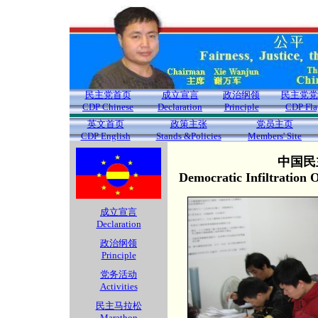
民主党首页
成立宣言
政治纲领
民主党党
CDP Chinese
Declaration
Principle
CDP Fla
英文首页
政策主张
党员主页
CDP English
Stands &Policies
Members' Site
中国民
Democratic Infiltration
成立宣言
Declaration
政治纲领
Principle
党务活动
Activities
民主马拉松
Marathon