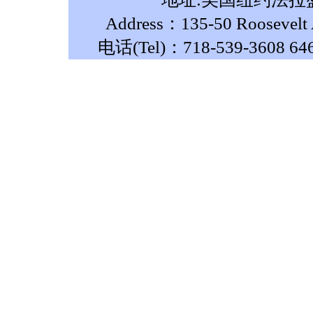
Address：135-50 Roosevelt A
电话(Tel)：718-539-3608 64