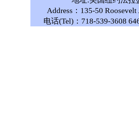
Address：135-50 Roosevelt A
电话(Tel)：718-539-3608 64