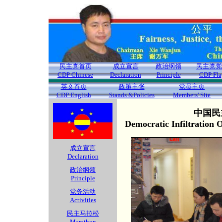
民主党首页
成立宣言
政治纲领
民主党党
CDP Chinese
Declaration
Principle
CDP Fla
英文首页
政策主张
党员主页
CDP English
Stands &Policies
Members' Site
中国民
Democratic Infiltration
成立宣言
Declaration
政治纲领
Principle
党务活动
Activities
民主马拉松
Marathon