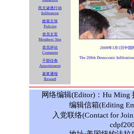
民主渗透行动
Infiltration
政策主张
Policies
党员主页
Members' Site
党员评论
2009年3月1日中国
Comment
The 206th Democratic Infiltratio
干部任免
Appointment
嘉奖通报
Reward
网络编辑(Editor)：Hu Ming 摄影
编辑信箱(Editing Ema
入党联络(Contact for Join
cdpf20
地址:美国纽约法拉盛