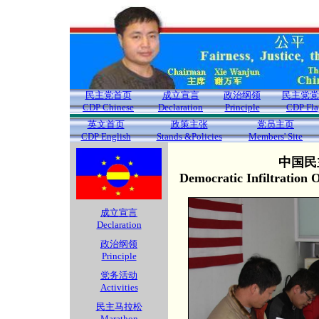
民主党首页
成立宣言
政治纲领
民主党党
CDP Chinese
Declaration
Principle
CDP Fla
英文首页
政策主张
党员主页
CDP English
Stands &Policies
Members' Site
中国民
Democratic Infiltration
成立宣言
Declaration
政治纲领
Principle
党务活动
Activities
民主马拉松
Marathon