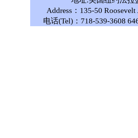
Address：135-50 Roosevelt A
电话(Tel)：718-539-3608 64