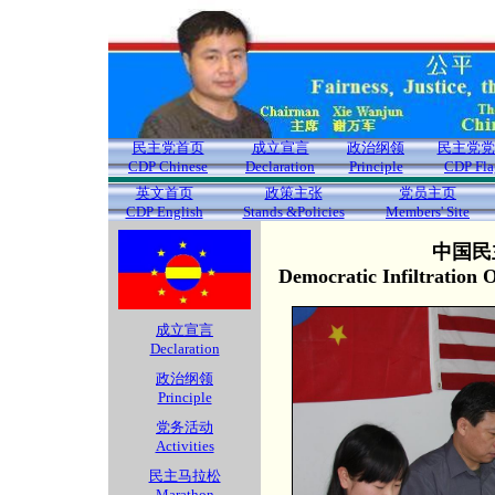
民主党首页
成立宣言
政治纲领
民主党党
CDP Chinese
Declaration
Principle
CDP Fla
英文首页
政策主张
党员主页
CDP English
Stands &Policies
Members' Site
中国民
Democratic Infiltration
成立宣言
Declaration
政治纲领
Principle
党务活动
Activities
民主马拉松
Marathon