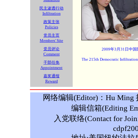
民主渗透行动
Infiltration
政策主张
Policies
党员主页
Members' Site
党员评论
2009年3月31日中
Comment
The 215th Democratic Infiltratio
干部任免
Appointment
嘉奖通报
Reward
网络编辑(Editor)：Hu Ming 摄影
编辑信箱(Editing Ema
入党联络(Contact for Join
cdpf20
地址:美国纽约法拉盛